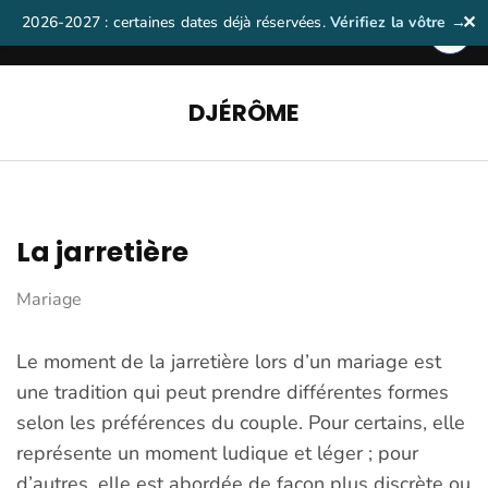
Aller
2026-2027 : certaines dates déjà réservées.
Vérifiez la vôtre →
✕
au
contenu
(Pressez
DJÉRÔME
Entrée)
La jarretière
Mariage
Le moment de la jarretière lors d’un mariage est
une tradition qui peut prendre différentes formes
selon les préférences du couple. Pour certains, elle
représente un moment ludique et léger ; pour
d’autres, elle est abordée de façon plus discrète ou