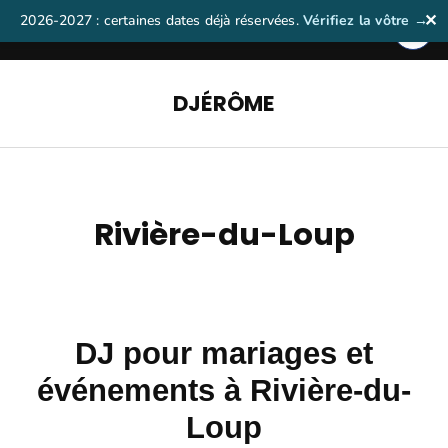
Aller
2026-2027 : certaines dates déjà réservées.
Vérifiez la vôtre →
✕
au
contenu
(Pressez
DJÉRÔME
Entrée)
Rivière-du-Loup
DJ pour mariages et
événements à Rivière-du-
Loup