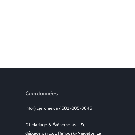
Coordonnées
info@djerome.ca
/
581-805-0845
DJ Mariage & Événements - Se
déplace partout:
Rimouski-Neigette
,
La