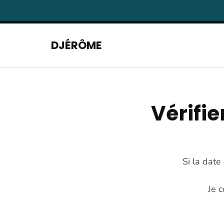
Aller
au
contenu
DJÉRÔME
(Pressez
Entrée)
Vérifie
Si la date
Je 